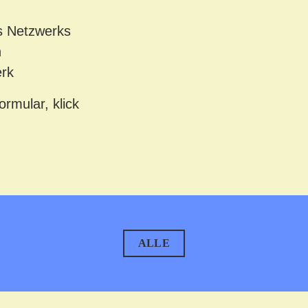
s Netzwerks
n
erk
rmular, klick
ALLE