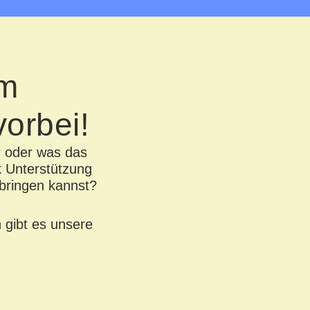
im
orbei!
r oder was das
k Unterstützung
nbringen kannst?
 gibt es unsere