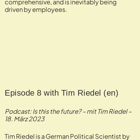
comprehensive, and is inevitably being
driven by employees.
Episode 8 with Tim Riedel (en)
Podcast: Is this the future? – mit Tim Riedel –
18. März 2023
Tim Riedel is a German Political Scientist by