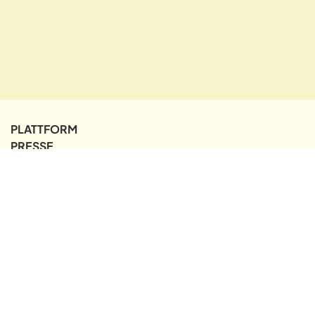
PLATTFORM
PRESSE
LINKEDIN
INSTAGRAM
DATENSCHUTZ & IMPRESSUM
NACH OBEN ↑
EIN PROJEKT VON