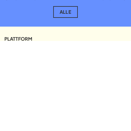
ALLE
PLATTFORM
PRESSE
LINKEDIN
INSTAGRAM
DATENSCHUTZ & IMPRESSUM
NACH OBEN ↑
EIN PROJEKT VON