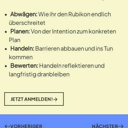
Abwägen:
Wie ihr den Rubikon endlich
überschreitet
Planen:
Von der Intention zum konkreten
Plan
Handeln:
Barrieren abbauen und ins Tun
kommen
Bewerten:
Handeln reflektieren und
langfristig dranbleiben
JETZT ANMELDEN!
VORHERIGER
NÄCHSTER