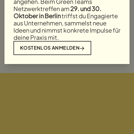
Reicht euer Projekt ein und bewerbt euch
angehen. Beim Green Teams
gleichzeitig mit nur einem Klick für den
Netzwerktreffen am
29. und 30.
Greeny Award 2026
– die Auszeichnung
Oktober in Berlin
triffst du Engagierte
verleihen wir auf unserem deutschlandweiten
aus Unternehmen, sammelst neue
Netzwerktreffen in Berlin am 29. und 30.10.!
Ideen und nimmst konkrete Impulse für
deine Praxis mit.
KOSTENLOS ANMELDEN
MEHR ZUM
PROJEKT
INTERNATIONALEN
EINREICHEN
GREEN TEAMS TAG