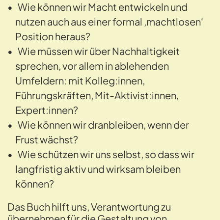
Wie können wir Macht entwickeln und
nutzen auch aus einer formal ‚machtlosen‘
Position heraus?
Wie müssen wir über Nachhaltigkeit
sprechen, vor allem in ablehenden
Umfeldern: mit Kolleg:innen,
Führungskräften, Mit-Aktivist:innen,
Expert:innen?
Wie können wir dranbleiben, wenn der
Frust wächst?
Wie schützen wir uns selbst, so dass wir
langfristig aktiv und wirksam bleiben
können?
Das Buch hilft uns, Verantwortung zu
übernehmen für die Gestaltung von