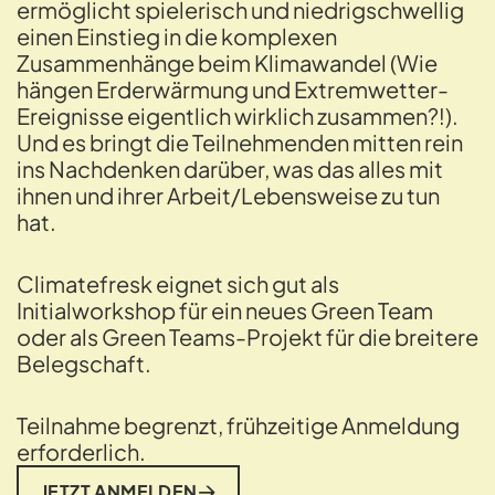
ermöglicht spielerisch und niedrigschwellig
einen Einstieg in die komplexen
Zusammenhänge beim Klimawandel (Wie
hängen Erderwärmung und Extremwetter-
Ereignisse eigentlich wirklich zusammen?!).
Und es bringt die Teilnehmenden mitten rein
ins Nachdenken darüber, was das alles mit
ihnen und ihrer Arbeit/Lebensweise zu tun
hat.
Climatefresk eignet sich gut als
Initialworkshop für ein neues Green Team
oder als Green Teams-Projekt für die breitere
Belegschaft.
Teilnahme begrenzt, frühzeitige Anmeldung
erforderlich.
JETZT ANMELDEN