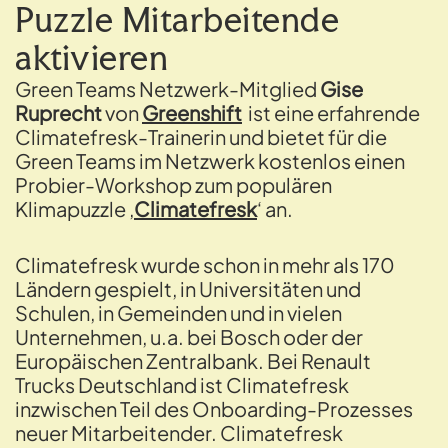
Puzzle Mitarbeitende
aktivieren
Green Teams Netzwerk-Mitglied
Gise
Ruprecht
von
Greenshift
ist eine erfahrende
Climatefresk-Trainerin und bietet für die
Green Teams im Netzwerk kostenlos einen
Probier-Workshop zum populären
Klimapuzzle ‚
Climatefresk
‘ an.
Climatefresk wurde schon in mehr als 170
Ländern gespielt, in Universitäten und
Schulen, in Gemeinden und in vielen
Unternehmen, u.a. bei Bosch oder der
Europäischen Zentralbank. Bei Renault
Trucks Deutschland ist Climatefresk
inzwischen Teil des Onboarding-Prozesses
neuer Mitarbeitender. Climatefresk