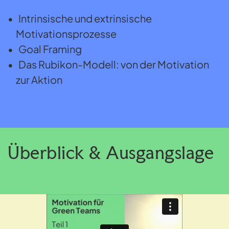
Intrinsische und extrinsische
Motivationsprozesse
Goal Framing
Das Rubikon-Modell: von der Motivation
zur Aktion
Überblick & Ausgangslage