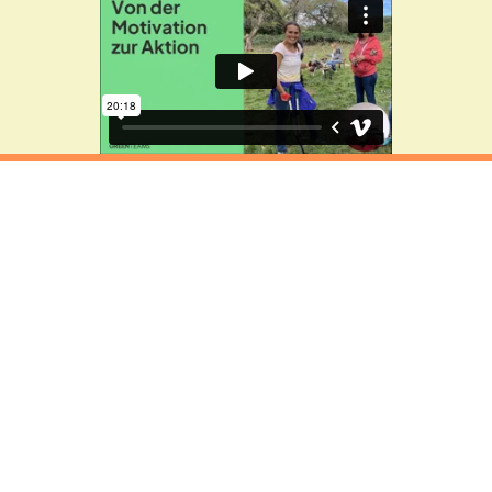
VORHERIGER
NÄCHSTER
ALLE
PLATTFORM
PRESSE
LINKEDIN
INSTAGRAM
DATENSCHUTZ & IMPRESSUM
NACH OBEN ↑