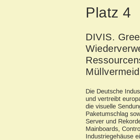
Platz 4
DIVIS. Gre
Wiederverw
Ressourcen
Müllvermei
Die
Deutsche Indu
und vertreibt europ
die visuelle Sendun
Paketumschlag sowie
Server und Rekord
Mainboards, Control
Industriegehäuse e