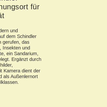
nungsort für
ät
dern und
uf dem
Schindler
 gerufen, das
, Insekten und
e, ein Sandarium,
legt. Ergänzt durch
hilder,
mit Kamera dient der
d als
Außenlernort
ulklassen
.