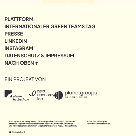
Säule II Akzeptanz
0/2
PLATTFORM
Säule III
INTERNATIONALER GREEN TEAMS TAG
0/2
Lösungsorientierung
PRESSE
LINKEDIN
Säule IV
INSTAGRAM
0/2
Selbstwirksamkeit
DATENSCHUTZ & IMPRESSUM
NACH OBEN ↑
Säule V
Verantwortungsübernahme
EIN PROJEKT VON
0/2
Säule VI
0/2
Zukunftsorientierung
Säule VII
0/2
Netzwerkorientierung