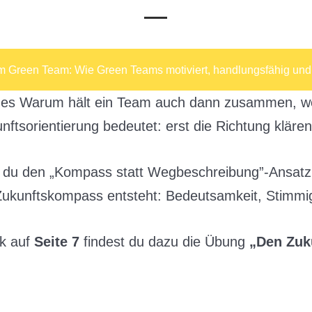
Toggle Menu
im Green Team: Wie Green Teams motiviert, handlungsfähig und 
es Warum hält ein Team auch dann zusammen, wenn
unftsorientierung bedeutet: erst die Richtung klä
t du den „Kompass statt Wegbeschreibung”-Ansatz 
kunftskompass entsteht: Bedeutsamkeit, Stimmig
k auf
Seite 7
findest du dazu die Übung
„Den Zuk