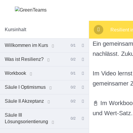
Kursinhalt
Resilient 
Ein gemeinsam
Willkommen im Kurs
0/1
nachlässt. Zuk
Was ist Resilienz?
0/2
Im Video lerns
Workbook
0/1
gemeinsamer Zu
Säule I Optimismus
0/2
Säule II Akzeptanz
0/2
📓 Im Workboo
und Wert-Satz.
Säule III
0/2
Lösungsorientierung