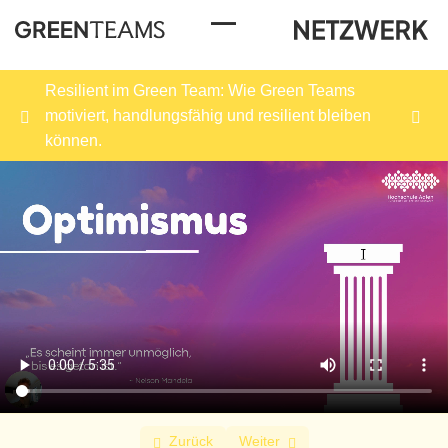
Toggle Menu
Resilient im Green Team: Wie Green Teams
motiviert, handlungsfähig und resilient bleiben
können.
Willkommen im Kurs
0/1
Was ist Resilienz?
0/2
Workbook
0/1
Säule I Optimismus
0/2
Probleme als
05:35
überwindbar sehen
Säule I Optimismus
Zurück
Weiter