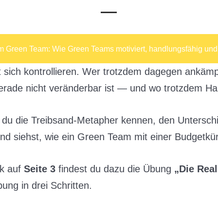
Toggle Menu
im Green Team: Wie Green Teams motiviert, handlungsfähig und 
st sich kontrollieren. Wer trotzdem dagegen ankämpf
erade nicht veränderbar ist — und wo trotzdem Han
t du die Treibsand-Metapher kennen, den Untersc
d siehst, wie ein Green Team mit einer Budgetkü
k auf
Seite 3
findest du dazu die Übung
„Die Real
ng in drei Schritten.