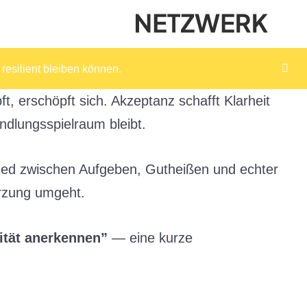
resilient bleiben können.
t, erschöpft sich. Akzeptanz schafft Klarheit
dlungsspielraum bleibt.
hied zwischen Aufgeben, Gutheißen und echter
rzung umgeht.
ität anerkennen”
— eine kurze