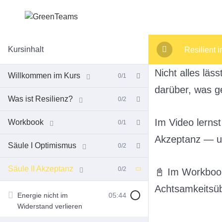
Kursinhalt
Resilient 
Nicht alles läs
Willkommen im Kurs
0/1
darüber, was g
Was ist Resilienz?
0/2
Im Video lerns
Workbook
0/1
Akzeptanz — un
Säule I Optimismus
0/2
Säule II Akzeptanz
0/2
📓 Im Workboo
Achtsamkeitsübu
Energie nicht im
05:44
Widerstand verlieren